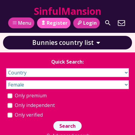
SinfulMansion
Register
Login
Menu
Bunnies country list
Quick Search:
Only premium
Only independent
Only verified