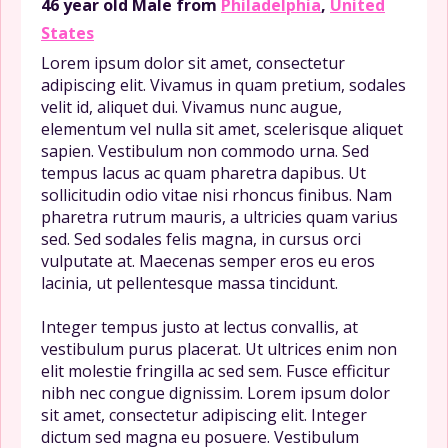
46 year old
Male
from
Philadelphia
,
United
States
Lorem ipsum dolor sit amet, consectetur
adipiscing elit. Vivamus in quam pretium, sodales
velit id, aliquet dui. Vivamus nunc augue,
elementum vel nulla sit amet, scelerisque aliquet
sapien. Vestibulum non commodo urna. Sed
tempus lacus ac quam pharetra dapibus. Ut
sollicitudin odio vitae nisi rhoncus finibus. Nam
pharetra rutrum mauris, a ultricies quam varius
sed. Sed sodales felis magna, in cursus orci
vulputate at. Maecenas semper eros eu eros
lacinia, ut pellentesque massa tincidunt.
Integer tempus justo at lectus convallis, at
vestibulum purus placerat. Ut ultrices enim non
elit molestie fringilla ac sed sem. Fusce efficitur
nibh nec congue dignissim. Lorem ipsum dolor
sit amet, consectetur adipiscing elit. Integer
dictum sed magna eu posuere. Vestibulum