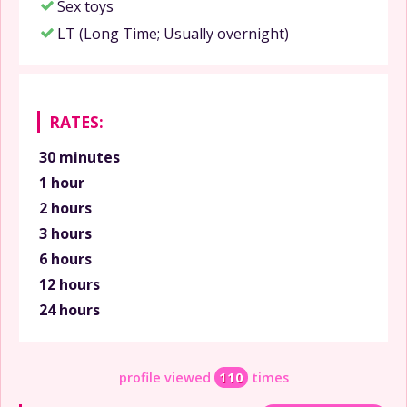
Sex toys
LT (Long Time; Usually overnight)
RATES:
30 minutes
1 hour
2 hours
3 hours
6 hours
12 hours
24 hours
profile viewed
110
times